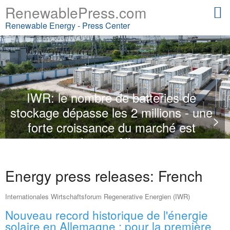
RenewablePress.com
Renewable Energy - Press Center
IWR: le nombre de batteries de
stockage dépasse les 2 millions - une
>
forte croissance du marché est
attendue en Allemagne
Energy press releases: French
Internationales Wirtschaftsforum Regenerative Energien (IWR)
Nouveau record historique de l'énergie
solaire en Allemagne : pour la première