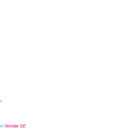
om
rom
Nordex SE