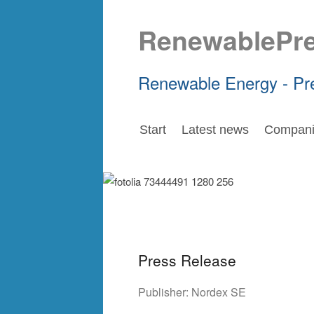
RenewablePr
Renewable Energy - Pr
Start
Latest news
Compani
Press Release
Publisher:
Nordex SE