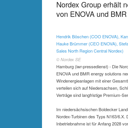
Nordex Group erhält 
von ENOVA und BMR
Hendrik Böschen (COO ENOVA), Karst
Hauke Brümmer (CEO ENOVA), Stefan
Sales North Region Central Nordex)
© Nordex SE
Hamburg (iwr-pressedienst) - Die No
ENOVA und BMR energy solutions neue
Windenergieanlagen mit einer Gesamtl
verteilen sich auf Niedersachsen, Schl
Verträge sind langfristige Premium-Se
Im niedersächsischen Boldecker Land
Nordex-Turbinen des Typs N163/6.X. Die
Inbetriebnahme ist für Anfang 2028 vo