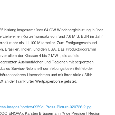
985 bislang insgesamt über 64 GW Windenergieleistung in über
erzielte einen Konzernumsatz von rund 7,6 Mrd. EUR im Jahr
rzeit mehr als 11.100 Mitarbeiter. Zum Fertigungsverbund
n, Brasilien, Indien, und den USA. Das Produktprogramm
 vor allem der Klassen 4 bis 7 MW+, die auf die
begrenzten Ausbauflächen und Regionen mit begrenzten
obales Service-Netz stellt den reibungslosen Betrieb der
 börsennotiertes Unternehmen und mit ihrer Aktie (ISIN:
 der Frankfurter Wertpapierbörse gelistet.
ess-images/nordex/0959d_Press-Picture-020726-2.jpg
 (COO ENOVA), Karsten Brüggemann (Vice President Region