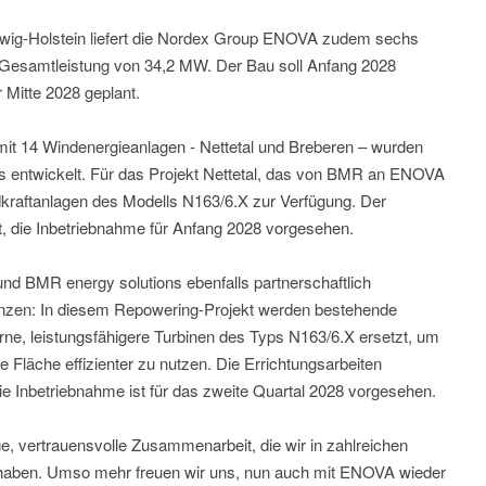
swig-Holstein liefert die Nordex Group ENOVA zudem sechs
 Gesamtleistung von 34,2 MW. Der Bau soll Anfang 2028
r Mitte 2028 geplant.
mit 14 Windenergieanlagen - Nettetal und Breberen – wurden
s entwickelt. Für das Projekt Nettetal, das von BMR an ENOVA
ndkraftanlagen des Modells N163/6.X zur Verfügung. Der
t, die Inbetriebnahme für Anfang 2028 vorgesehen.
nd BMR energy solutions ebenfalls partnerschaftlich
zen: In diesem Repowering-Projekt werden bestehende
e, leistungsfähigere Turbinen des Typs N163/6.X ersetzt, um
 Fläche effizienter zu nutzen. Die Errichtungsarbeiten
ie Inbetriebnahme ist für das zweite Quartal 2028 vorgesehen.
e, vertrauensvolle Zusammenarbeit, die wir in zahlreichen
lt haben. Umso mehr freuen wir uns, nun auch mit ENOVA wieder