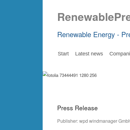
RenewablePr
Renewable Energy - Pr
Start
Latest news
Compani
Press Release
Publisher:
wpd windmanager GmbH