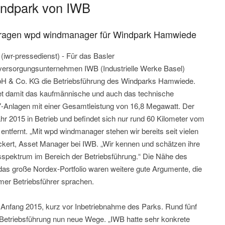
Windpark von IWB
uftragen wpd windmanager für Windpark Hamwiede
iwr-pressedienst) - Für das Basler
versorgungsunternehmen IWB (Industrielle Werke Basel)
 & Co. KG die Betriebsführung des Windparks Hamwiede.
t damit das kaufmännische und auch das technische
nlagen mit einer Gesamtleistung von 16,8 Megawatt. Der
r 2015 in Betrieb und befindet sich nur rund 60 Kilometer vom
tfernt. „Mit wpd windmanager stehen wir bereits seit vielen
ckert, Asset Manager bei IWB. „Wir kennen und schätzen ihre
spektrum im Bereich der Betriebsführung.“ Die Nähe des
s große Nordex-Portfolio waren weitere gute Argumente, die
er Betriebsführer sprachen.
fang 2015, kurz vor Inbetriebnahme des Parks. Rund fünf
 Betriebsführung nun neue Wege. „IWB hatte sehr konkrete