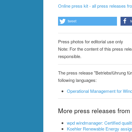
Online press kit - all press releases f
tweet
t
Press photos for editorial use only
Note: For the content of this press re
responsible.
The press release "Betriebsführung fü
following languages:
Operational Management for Win
More press releases fro
wpd windmanager: Certified qualit
Koehler Renewable Energy assi