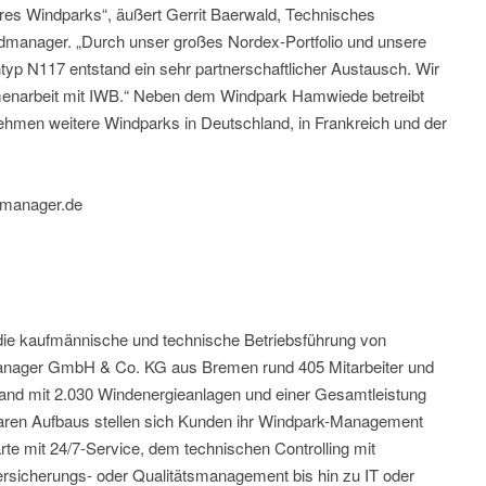
es Windparks“, äußert Gerrit Baerwald, Technisches
dmanager. „Durch unser großes Nordex-Portfolio und unsere
typ N117 entstand ein sehr partnerschaftlicher Austausch. Wir
menarbeit mit IWB.“ Neben dem Windpark Hamwiede betreibt
hmen weitere Windparks in Deutschland, in Frankreich und der
dmanager.de
die kaufmännische und technische Betriebsführung von
anager GmbH & Co. KG aus Bremen rund 405 Mitarbeiter und
land mit 2.030 Windenergieanlagen und einer Gesamtleistung
ren Aufbaus stellen sich Kunden ihr Windpark-Management
rte mit 24/7-Service, dem technischen Controlling mit
ersicherungs- oder Qualitätsmanagement bis hin zu IT oder