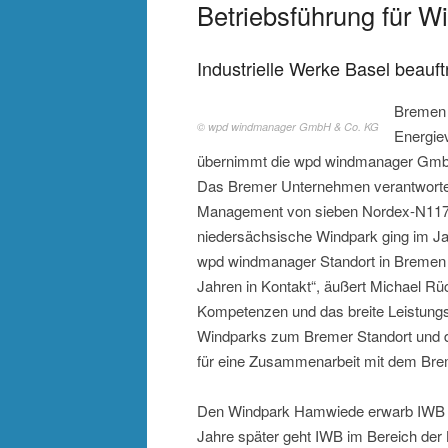
Betriebsführung für 
Industrielle Werke Basel bea
Bremen (
© wpd windmanager GmbH & Co. KG
Energie
übernimmt die wpd windmanager GmbH
Das Bremer Unternehmen verantworte
Management von sieben Nordex-N117-A
niedersächsische Windpark ging im Jah
wpd windmanager Standort in Bremen en
Jahren in Kontakt“, äußert Michael Rü
Kompetenzen und das breite Leistungs
Windparks zum Bremer Standort und da
für eine Zusammenarbeit mit dem Brem
Den Windpark Hamwiede erwarb IWB An
Jahre später geht IWB im Bereich der