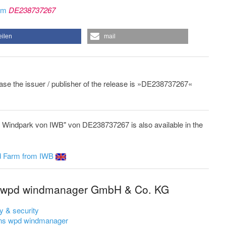
rom
DE238737267
eilen
mail
lease the issuer / publisher of the release is »DE238737267«
r Windpark von IWB" von DE238737267 is also available in the
d Farm from IWB
m wpd windmanager GmbH & Co. KG
y & security
gns wpd windmanager