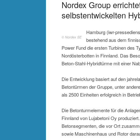
Nordex Group errichte
selbstentwickelten H
Hamburg (iwr-pressedienst)
© Nordex SE
bestehend aus dem finnis
Power Fund die ersten Turbinen des T
Nordösterbotten in Finnland. Das Bes
Beton-Stahl-Hybridtürme mit einer N
Die Entwicklung basiert auf den jahre
Betontürmen der Gruppe, unter andere
als 2500 Einheiten erfolgreich in Bet
Die Betonturmelemente für die Anlage
Finnland von Lujabetoni Oy produziert
Betonsegmenten, die vor Ort zusamme
sowie Maschinenhaus und Rotor darauf 