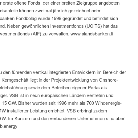
erste offene Fonds, der einer breiten Zielgruppe angeboten
ndsanteile können zweimal jährlich gezeichnet oder
anken Fondbolag wurde 1998 gegründet und befindet sich
land. Neben gewöhnlichen Investmentfonds (UCITS) hat das
nvestmentfonds (AIF) zu verwalten. www.alandsbanken.fi
u den führenden vertikal integrierten Entwicklern im Bereich der
Kerngeschäft liegt in der Projektentwicklung von Onshore-
etriebsführung sowie dem Betreiben eigener Parks als
r. VSB ist in neun europäischen Ländern vertreten und
ls 15 GW. Bisher wurden seit 1996 mehr als 700 Windenergie-
W installierter Leistung errichtet. VSB erbringt zudem
2 GW. Im Konzern und den verbundenen Unternehmen sind über
sb.energy