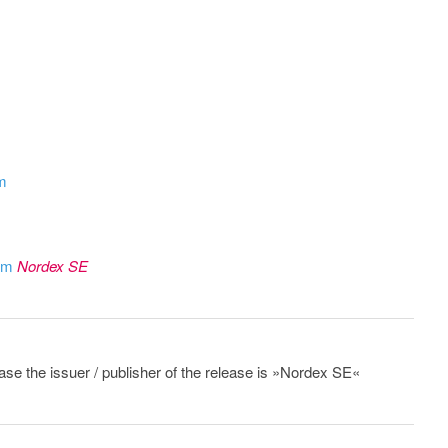
om
rom
Nordex SE
ease the issuer / publisher of the release is »Nordex SE«