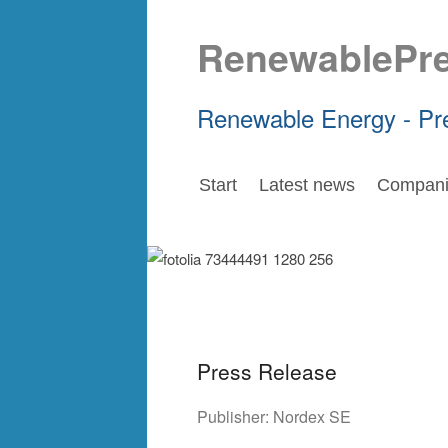
RenewablePr
Renewable Energy - Pr
Start
Latest news
Compani
Press Release
Publisher:
Nordex SE