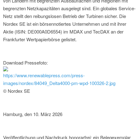
von Ländern mit begrenzten Ausbauflächen und Regionen mit
begrenzten Netzkapazitäten ausgelegt sind. Ein globales Service-
Netz stellt den reibungslosen Betrieb der Turbinen sicher. Die
Nordex SE ist ein börsennotiertes Unternehmen und mit ihrer
Aktie (ISIN: DE000A0D6554) im MDAX und TecDAX an der
Frankfurter Wertpapierbörse gelistet.
Download Pressefoto:
https://www.renewablepress.com/press-
images/nordex/84049_Delta4000-pm-wpd-100326-2.jpg
© Nordex SE
Hamburg, den 10. März 2026
Veröffentlichung und Nachdruck honorarfrei; ein Belegexemplar