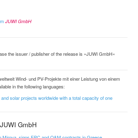
rom
JUWI GmbH
lease the issuer / publisher of the release is »JUWI GmbH«
weltweit Wind- und PV-Projekte mit einer Leistung von einem
able in the following languages:
and solar projects worldwide with a total capacity of one
m JUWI GmbH
to Mirova, signs EPC and O&M contracts in Greece