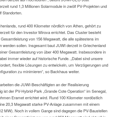
zeit rund 1,3 Millionen Solarmodule in zwölf PV-Projekten und
lf Standorten.
echenlands, rund 400 Kilometer nördlich von Athen, gehört zu
rzeit für den Investor Mirova errichtet. Das Cluster besteht
r Gesamtleistung von 156 Megawatt, die alle spätestens im
werden sollen. Insgesamt baut JUWI derzeit in Griechenland
 einer Gesamtleistung von über 400 Megawatt. Insbesondere in
abei immer wieder auf historische Funde. „Dabei sind unsere
ordert, flexible Lösungen zu entwickeln, um Verzögerungen und
iguration zu minimieren“, so Backhaus weiter.
arbeiten die JUWI-Beschäftigten an der Realisierung
tig ist der PV-Hybrid-Park „Grande Cote Operation“ im Senegal,
ehmen Eramet errichtet wird. Rund 100 Kilometer nordöstlich
 eine 20,3 Megawatt starke PV-Anlage zusammen mit einem
,12 MW). Noch in vollem Gange sind dagegen die PV-Baustellen