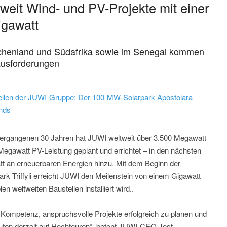
tweit Wind- und PV-Projekte mit einer
igawatt
iechenland und Südafrika sowie im Senegal kommen
rausforderungen
tellen der JUWI-Gruppe: Der 100-MW-Solarpark Apostolara
ands
 vergangenen 30 Jahren hat JUWI weltweit über 3.500 Megawatt
egawatt PV-Leistung geplant und errichtet – in den nächsten
an erneuerbaren Energien hinzu. Mit dem Beginn der
k Triffyli erreicht JUWI den Meilenstein von einem Gigawatt
len weltweiten Baustellen installiert wird..
 Kompetenz, anspruchsvolle Projekte erfolgreich zu planen und
ufen derzeit auf Hochtouren“, betont JUWI-CEO Jost