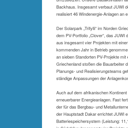
Backhaus. Insgesamt verbaut JUWI der
realisiert 46 Windenergie-Anlagen an e
Der Solarpark „Trifylli“ im Norden Gri
dem PV-Portfolio „Clover“, das JUWI de
aus insgesamt vier Projekten mit eine
kommenden Jahr in Betrieb genommen 
an sieben Standorten PV-Projekte mit
Griechenland stoßen die Bauarbeiter d
Planungs- und Realisierungsteams gef
ständige Anpassungen der Anlagenkonf
Auch auf dem afrikanischen Kontinent 
erneuerbarer Energieanlagen. Fast fer
der für das Bergbau- und Metalluntern
der Hauptstadt Dakar errichtet JUWI
Batteriespeichersystem (Leistung: 11