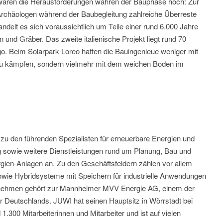
waren die Herausforderungen währen der Bauphase hoch: Zur
 Archäologen während der Baubegleitung zahlreiche Überreste
ndelt es sich voraussichtlich um Teile einer rund 6.000 Jahre
n und Gräber. Das zweite italienische Projekt liegt rund 70
go. Beim Solarpark Loreo hatten die Bauingenieue weniger mit
u kämpfen, sondern vielmehr mit dem weichen Boden im
zu den führenden Spezialisten für erneuerbare Energien und
ng sowie weitere Dienstleistungen rund um Planung, Bau und
gien-Anlagen an. Zu den Geschäftsfeldern zählen vor allem
sowie Hybridsysteme mit Speichern für industrielle Anwendungen
rnehmen gehört zur Mannheimer MVV Energie AG, einem der
Deutschlands. JUWI hat seinen Hauptsitz in Wörrstadt bei
1.300 Mitarbeiterinnen und Mitarbeiter und ist auf vielen