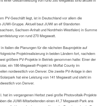
mit einer Gesamtleistung von rund 350 Megawatt sind aktuell in
m PV-Geschäft liegt, ist in Deutschland vor allem die
e JUWI-Gruppe. Aktuell baut JUWI an elf Standorten
ersachsen, Sachsen-Anhalt und Nordrhein-Westfalen) in Summe
amtleistung von rund 270 Megawatt.
in Italien die Planungen für die nächsten Bauprojekte auf
folgreiche Projektrealisierung in beiden Ländern fort, nachdem
ei größere PV-Projekte in Betrieb genommen hatte: Einer der
Solar, ein 186-Megawatt-Projekt im Moffat County im
ilen nordwestlich von Denver. Die zweite PV-Anlage in den
Solarpark hat eine Leistung von 141 Megawatt und steht im
üdwestlich von Denver.
.l. hat im vergangenen Herbst zwei große Photovoltaik-Projekte
aben die JUWI-Mitarbeitenden einen 41,7 Megawatt-Park ans