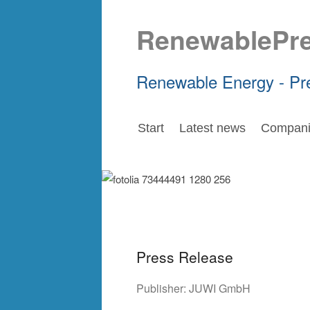
RenewablePr
Renewable Energy - Pr
Start
Latest news
Compani
Press Release
Publisher:
JUWI GmbH