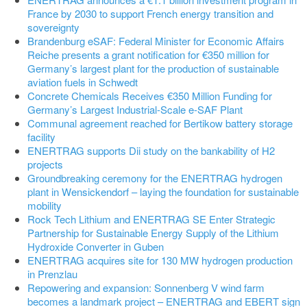
France by 2030 to support French energy transition and
sovereignty
Brandenburg eSAF: Federal Minister for Economic Affairs
Reiche presents a grant notification for €350 million for
Germany’s largest plant for the production of sustainable
aviation fuels in Schwedt
Concrete Chemicals Receives €350 Million Funding for
Germany’s Largest Industrial-Scale e-SAF Plant
Communal agreement reached for Bertikow battery storage
facility
ENERTRAG supports Dii study on the bankability of H2
projects
Groundbreaking ceremony for the ENERTRAG hydrogen
plant in Wensickendorf – laying the foundation for sustainable
mobility
Rock Tech Lithium and ENERTRAG SE Enter Strategic
Partnership for Sustainable Energy Supply of the Lithium
Hydroxide Converter in Guben
ENERTRAG acquires site for 130 MW hydrogen production
in Prenzlau
Repowering and expansion: Sonnenberg V wind farm
becomes a landmark project – ENERTRAG and EBERT sign