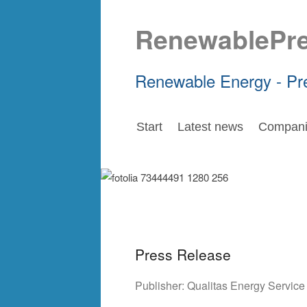
RenewablePr
Renewable Energy - Pr
Start
Latest news
Compani
Press Release
Publisher:
Qualitas Energy Servic