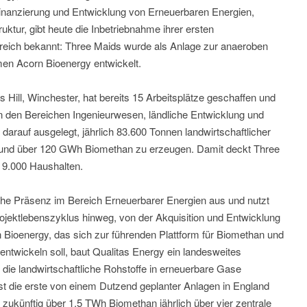
inanzierung und Entwicklung von Erneuerbaren Energien,
uktur, gibt heute die Inbetriebnahme ihrer ersten
reich bekannt: Three Maids wurde als Anlage zur anaeroben
men Acorn Bioenergy entwickelt.
s Hill, Winchester, hat bereits 15 Arbeitsplätze geschaffen und
 in den Bereichen Ingenieurwesen, ländliche Entwicklung und
t darauf ausgelegt, jährlich 83.600 Tonnen landwirtschaftlicher
n und über 120 GWh Biomethan zu erzeugen. Damit deckt Three
9.000 Haushalten.
ische Präsenz im Bereich Erneuerbarer Energien aus und nutzt
ojektlebenszyklus hinweg, von der Akquisition und Entwicklung
n Bioenergy, das sich zur führenden Plattform für Biomethan und
entwickeln soll, baut Qualitas Energy ein landesweites
ie landwirtschaftliche Rohstoffe in erneuerbare Gase
t die erste von einem Dutzend geplanter Anlagen in England
zukünftig über 1,5 TWh Biomethan jährlich über vier zentrale