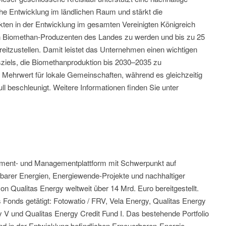
liche Entwicklung im ländlichen Raum und stärkt die
ekten in der Entwicklung im gesamten Vereinigten Königreich
en Biomethan-Produzenten des Landes zu werden und bis zu 25
eitzustellen. Damit leistet das Unternehmen einen wichtigen
sziels, die Biomethanproduktion bis 2030–2035 zu
en Mehrwert für lokale Gemeinschaften, während es gleichzeitig
l beschleunigt. Weitere Informationen finden Sie unter
estment- und Managementplattform mit Schwerpunkt auf
barer Energien, Energiewende-Projekte und nachhaltiger
von Qualitas Energy weltweit über 14 Mrd. Euro bereitgestellt.
 Fonds getätigt: Fotowatio / FRV, Vela Energy, Qualitas Energy
gy V und Qualitas Energy Credit Fund I. Das bestehende Portfolio
nd in der Entwicklung befindlichen Erneuerbaren-Energie-