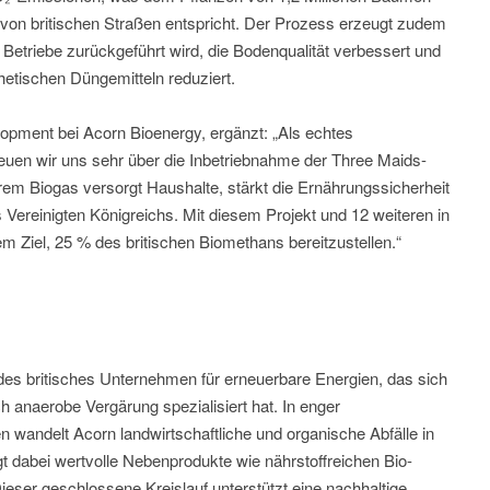
von britischen Straßen entspricht. Der Prozess erzeugt zudem
e Betriebe zurückgeführt wird, die Bodenqualität verbessert und
hetischen Düngemitteln reduziert.
lopment bei Acorn Bioenergy, ergänzt: „Als echtes
reuen wir uns sehr über die Inbetriebnahme der Three Maids-
em Biogas versorgt Haushalte, stärkt die Ernährungssicherheit
s Vereinigten Königreichs. Mit diesem Projekt und 12 weiteren in
m Ziel, 25 % des britischen Biomethans bereitzustellen.“
ndes britisches Unternehmen für erneuerbare Energien, das sich
h anaerobe Vergärung spezialisiert hat. In enger
 wandelt Acorn landwirtschaftliche und organische Abfälle in
 dabei wertvolle Nebenprodukte wie nährstoffreichen Bio-
ser geschlossene Kreislauf unterstützt eine nachhaltige