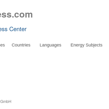
ess.com
ess Center
es
Countries
Languages
Energy Subjects
e GmbH