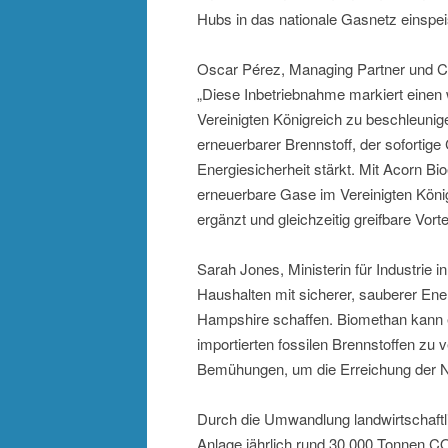
Hubs in das nationale Gasnetz einspei
Oscar Pérez, Managing Partner und CE
„Diese Inbetriebnahme markiert einen 
Vereinigten Königreich zu beschleunige
erneuerbarer Brennstoff, der sofortige
Energiesicherheit stärkt. Mit Acorn Bio
erneuerbare Gase im Vereinigten König
ergänzt und gleichzeitig greifbare Vorte
Sarah Jones, Ministerin für Industrie i
Haushalten mit sicherer, sauberer Ener
Hampshire schaffen. Biomethan kann ei
importierten fossilen Brennstoffen zu 
Bemühungen, um die Erreichung der Ne
Durch die Umwandlung landwirtschaftl
Anlage jährlich rund 30.000 Tonnen 