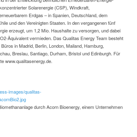
 konzentrierter Solarenergie (CSP), Windkraft,
 erneuerbarem Erdgas – in Spanien, Deutschland, dem
 Chile und den Vereinigten Staaten. In den vergangenen fünf
rgie erzeugt, um 1,2 Mio. Haushalte zu versorgen, und dabei
t CO2-Äquivalent vermieden. Das Qualitas Energy Team besteht
n Büros in Madrid, Berlin, London, Mailand, Hamburg,
schau, Breslau, Santiago, Durham, Bristol und Edinburgh. Für
itte www.qualitasenergy.de.
ess-images/qualitas-
cornBio2.jpg
Biomethananlage durch Acorn Bioenergy, einem Unternehmen