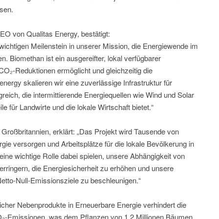
sen.
O von Qualitas Energy, bestätigt:
wichtigen Meilenstein in unserer Mission, die Energiewende im
n. Biomethan ist ein ausgereifter, lokal verfügbarer
 CO₂-Reduktionen ermöglicht und gleichzeitig die
energy skalieren wir eine zuverlässige Infrastruktur für
reich, die intermittierende Energiequellen wie Wind und Solar
ile für Landwirte und die lokale Wirtschaft bietet.“
n Großbritannien, erklärt: „Das Projekt wird Tausende von
gie versorgen und Arbeitsplätze für die lokale Bevölkerung in
ne wichtige Rolle dabei spielen, unsere Abhängigkeit von
verringern, die Energiesicherheit zu erhöhen und unsere
tto-Null-Emissionsziele zu beschleunigen.“
icher Nebenprodukte in Erneuerbare Energie verhindert die
CO₂-Emissionen, was dem Pflanzen von 1,2 Millionen Bäumen