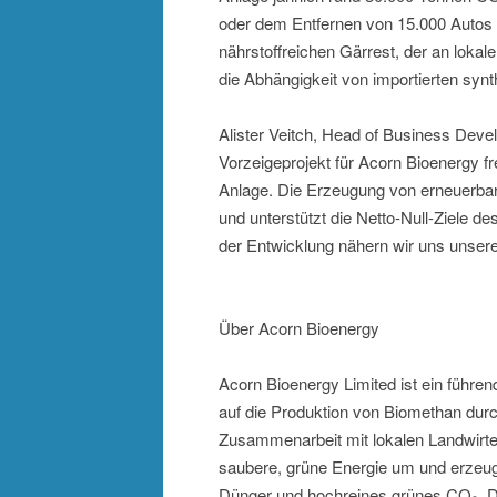
oder dem Entfernen von 15.000 Autos 
nährstoffreichen Gärrest, der an lokal
die Abhängigkeit von importierten synt
Alister Veitch, Head of Business Deve
Vorzeigeprojekt für Acorn Bioenergy f
Anlage. Die Erzeugung von erneuerbar
und unterstützt die Netto-Null-Ziele de
der Entwicklung nähern wir uns unsere
Über Acorn Bioenergy
Acorn Bioenergy Limited ist ein führe
auf die Produktion von Biomethan durc
Zusammenarbeit mit lokalen Landwirten
saubere, grüne Energie um und erzeugt
Dünger und hochreines grünes CO₂. Die