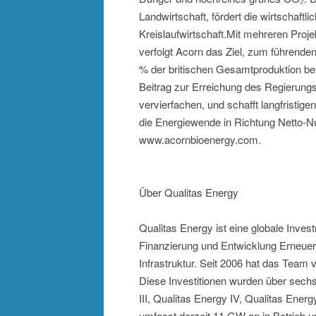
Landwirtschaft, fördert die wirtschaft
Kreislaufwirtschaft.Mit mehreren Proj
verfolgt Acorn das Ziel, zum führend
% der britischen Gesamtproduktion ber
Beitrag zur Erreichung des Regierung
vervierfachen, und schafft langfristig
die Energiewende in Richtung Netto-Nul
www.acornbioenergy.com.
Über Qualitas Energy
Qualitas Energy ist eine globale Inv
Finanzierung und Entwicklung Erneuer
Infrastruktur. Seit 2006 hat das Team 
Diese Investitionen wurden über sechs
III, Qualitas Energy IV, Qualitas Ener
umfasst derzeit 11 GW an in Betrieb u