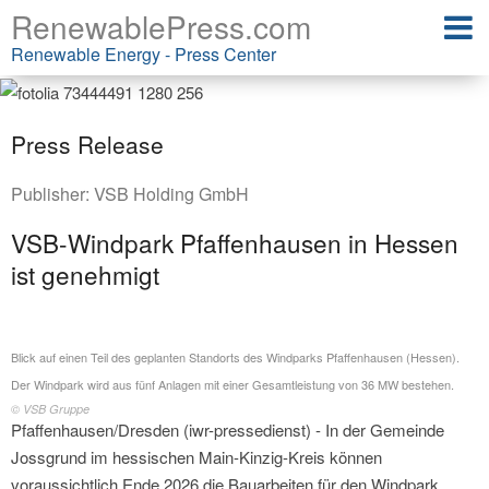
RenewablePress.com
Renewable Energy - Press Center
Press Release
Publisher:
VSB Holding GmbH
VSB-Windpark Pfaffenhausen in Hessen
ist genehmigt
Blick auf einen Teil des geplanten Standorts des Windparks Pfaffenhausen (Hessen).
Der Windpark wird aus fünf Anlagen mit einer Gesamtleistung von 36 MW bestehen.
© VSB Gruppe
Pfaffenhausen/Dresden (iwr-pressedienst) - In der Gemeinde
Jossgrund im hessischen Main-Kinzig-Kreis können
voraussichtlich Ende 2026 die Bauarbeiten für den Windpark