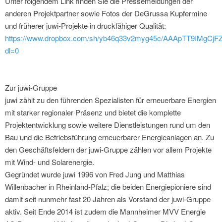
Unter folgendem Link finden Sie die Pressemeldungen der
anderen Projektpartner sowie Fotos der DeGrussa Kupfermine
und früherer juwi-Projekte in druckfähiger Qualität:
https://www.dropbox.com/sh/yb46q33v2myg45c/AAApTT9IMgCjFZ
dl=0
Zur juwi-Gruppe
juwi zählt zu den führenden Spezialisten für erneuerbare Energien
mit starker regionaler Präsenz und bietet die komplette
Projektentwicklung sowie weitere Dienstleistungen rund um den
Bau und die Betriebsführung erneuerbarer Energieanlagen an. Zu
den Geschäftsfeldern der juwi-Gruppe zählen vor allem Projekte
mit Wind- und Solarenergie.
Gegründet wurde juwi 1996 von Fred Jung und Matthias
Willenbacher in Rheinland-Pfalz; die beiden Energiepioniere sind
damit seit nunmehr fast 20 Jahren als Vorstand der juwi-Gruppe
aktiv. Seit Ende 2014 ist zudem die Mannheimer MVV Energie