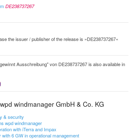
rom
DE238737267
lease the issuer / publisher of the release is »DE238737267«
ewinnt Ausschreibung" von DE238737267 is also available in
m wpd windmanager GmbH & Co. KG
y & security
gns wpd windmanager
tion with iTerra and Impax
 with 6 GW in operational management