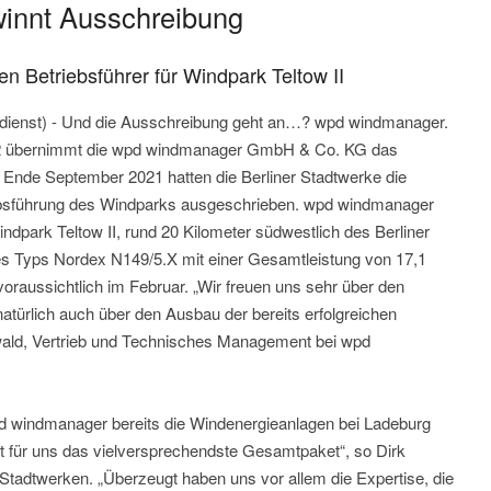
innt Ausschreibung
en Betriebsführer für Windpark Teltow II
dienst) - Und die Ausschreibung geht an…? wpd windmanager.
2 übernimmt die wpd windmanager GmbH & Co. KG das
Ende September 2021 hatten die Berliner Stadtwerke die
ebsführung des Windparks ausgeschrieben. wpd windmanager
dpark Teltow II, rund 20 Kilometer südwestlich des Berliner
es Typs Nordex N149/5.X mit einer Gesamtleistung von 17,1
oraussichtlich im Februar. „Wir freuen uns sehr über den
atürlich auch über den Ausbau der bereits erfolgreichen
wald, Vertrieb und Technisches Management bei wpd
pd windmanager bereits die Windenergieanlagen bei Ladeburg
 für uns das vielversprechendste Gesamtpaket“, so Dirk
er Stadtwerken. „Überzeugt haben uns vor allem die Expertise, die