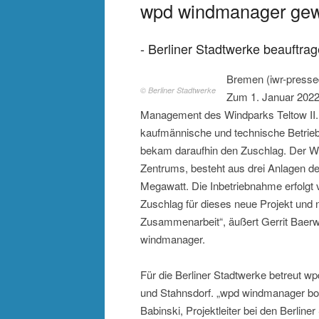
wpd windmanager gew
- Berliner Stadtwerke beauftrag
Bremen (iwr-presse
© Berliner Stadtwerke
Zum 1. Januar 202
Management des Windparks Teltow II. 
kaufmännische und technische Betri
bekam daraufhin den Zuschlag. Der Win
Zentrums, besteht aus drei Anlagen d
Megawatt. Die Inbetriebnahme erfolgt v
Zuschlag für dieses neue Projekt und n
Zusammenarbeit“, äußert Gerrit Baer
windmanager.
Für die Berliner Stadtwerke betreut w
und Stahnsdorf. „wpd windmanager bot
Babinski, Projektleiter bei den Berlin