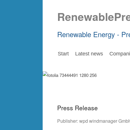
RenewablePr
Renewable Energy - Pr
Start
Latest news
Compani
Press Release
Publisher:
wpd windmanager GmbH