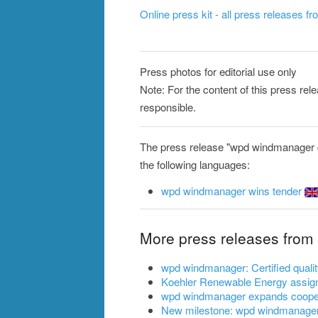
Online press kit - all press releases f
Press photos for editorial use only
Note: For the content of this press re
responsible.
The press release "wpd windmanager g
the following languages:
wpd windmanager wins tender
More press releases fro
wpd windmanager: Certified qualit
Koehler Renewable Energy assi
wpd windmanager expands coopera
New milestone: wpd windmanager