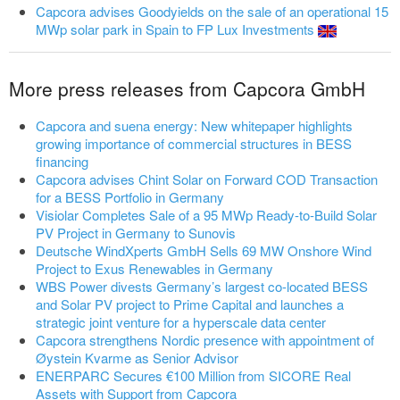
Capcora advises Goodyields on the sale of an operational 15
MWp solar park in Spain to FP Lux Investments
More press releases from Capcora GmbH
Capcora and suena energy: New whitepaper highlights
growing importance of commercial structures in BESS
financing
Capcora advises Chint Solar on Forward COD Transaction
for a BESS Portfolio in Germany
Visiolar Completes Sale of a 95 MWp Ready-to-Build Solar
PV Project in Germany to Sunovis
Deutsche WindXperts GmbH Sells 69 MW Onshore Wind
Project to Exus Renewables in Germany
WBS Power divests Germany’s largest co-located BESS
and Solar PV project to Prime Capital and launches a
strategic joint venture for a hyperscale data center
Capcora strengthens Nordic presence with appointment of
Øystein Kvarme as Senior Advisor
ENERPARC Secures €100 Million from SICORE Real
Assets with Support from Capcora