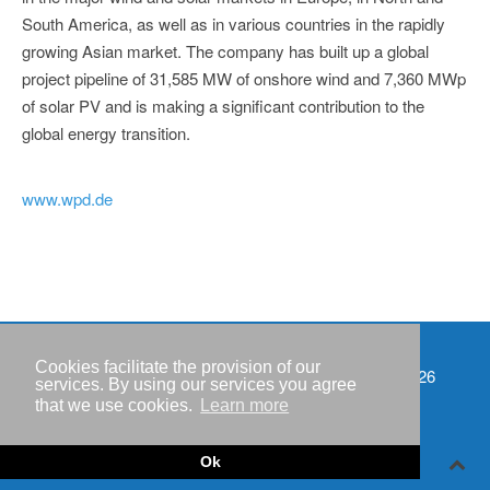
South America, as well as in various countries in the rapidly
growing Asian market. The company has built up a global
project pipeline of 31,585 MW of onshore wind and 7,360 MWp
of solar PV and is making a significant contribution to the
global energy transition.
www.wpd.de
Cookies facilitate the provision of our
Events
Copyright © IWR 2026
services. By using our services you agree
that we use cookies.
Learn more
Imprint
Privacy policy
Ok