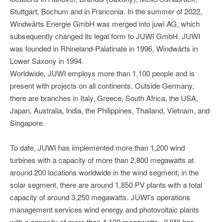
Stuttgart, Bochum and in Franconia. In the summer of 2022,
Windwärts Energie GmbH was merged into juwi AG, which
subsequently changed its legal form to JUWI GmbH. JUWI
was founded in Rhineland-Palatinate in 1996, Windwärts in
Lower Saxony in 1994.
Worldwide, JUWI employs more than 1,100 people and is
present with projects on all continents. Outside Germany,
there are branches in Italy, Greece, South Africa, the USA,
Japan, Australia, India, the Philippines, Thailand, Vietnam, and
Singapore.
To date, JUWI has implemented more than 1,200 wind
turbines with a capacity of more than 2,800 megawatts at
around 200 locations worldwide in the wind segment; in the
solar segment, there are around 1,850 PV plants with a total
capacity of around 3,250 megawatts. JUWI's operations
management services wind energy and photovoltaic plants
with a capacity of more than 4,100 megawatts. JUWI has